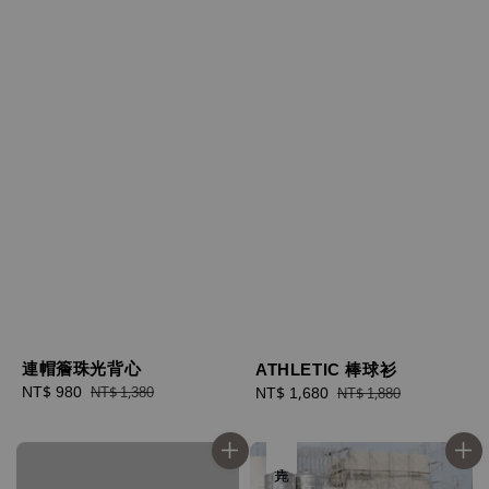
連帽簷珠光背心
ATHLETIC 棒球衫
Sale
NT$ 980
Regular
Sale
NT$ 1,680
Regular
NT$ 1,380
NT$ 1,880
price
price
price
price
售完