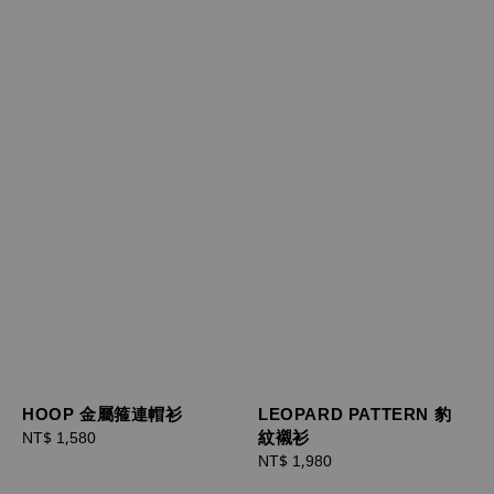
HOOP 金屬箍連帽衫
LEOPARD PATTERN 豹
紋襯衫
Regular
NT$ 1,580
price
Regular
NT$ 1,980
price