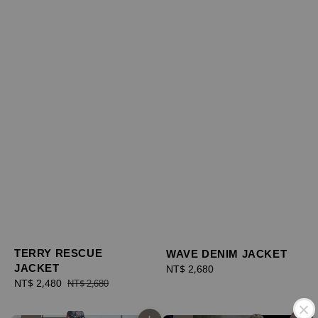
TERRY RESCUE
WAVE DENIM JACKET
JACKET
Regular
NT$ 2,680
Sale
NT$ 2,480
Regular
price
NT$ 2,680
price
price