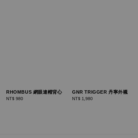
RHOMBUS 網眼連帽背心
GNR TRIGGER 丹寧外襯
Regular
NT$ 980
Regular
NT$ 1,980
price
price