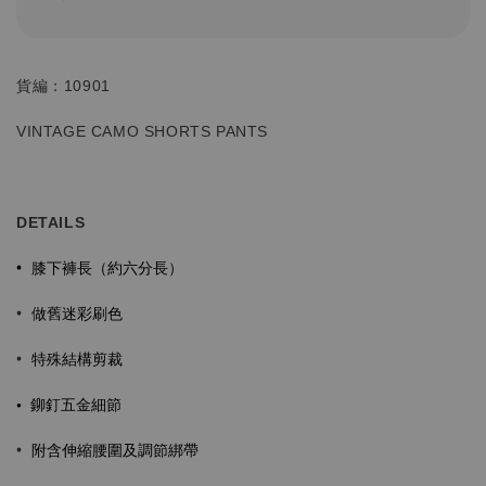
貨編：10901
VINTAGE CAMO SHORTS PANTS
DETAILS
膝下褲長（約六分長）
•
做舊迷彩刷色
•
特殊結構剪裁
•
•
鉚釘五金細節
•
附含伸縮腰圍及調節綁帶