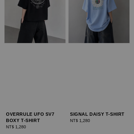
OVERRULE UFO SV7
SIGNAL DAISY T-SHIRT
BOXY T-SHIRT
Regular
NT$ 1,280
Regular
NT$ 1,280
price
price