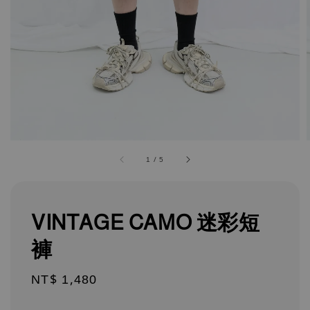
1
/
5
VINTAGE CAMO 迷彩短
褲
Regular
NT$ 1,480
price