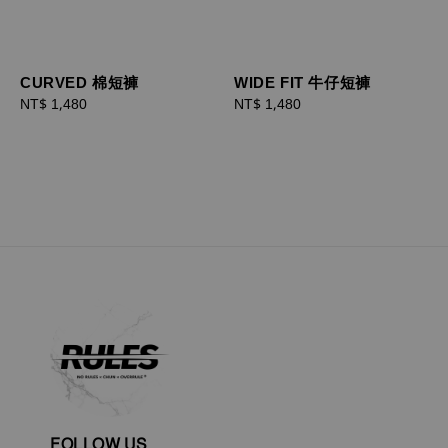
CURVED 棉短褲
WIDE FIT 牛仔短褲
Regular
NT$ 1,480
Regular
NT$ 1,480
price
price
FOLLOW US