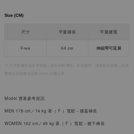
Size (CM)⁡⁡
尺寸
平量褲長
平量腰寬
Free
64 cm
伸縮帶可延展
※ 尺寸數據皆為水平測量，
由於布料彈性、水洗處理、測量點等因素，
與實
際商品規格略有誤差 ±3cm 均屬正常。
Model 實著參考資訊
MEN
178 cm／74 kg 著（
F
）寬鬆
－膝蓋褲長
WOMEN
162 cm／49 kg 著（
F
）
寬鬆－
膝下褲長