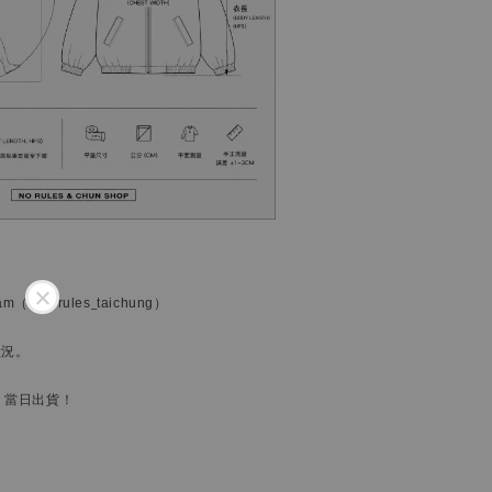
ram
（@norules_taichung）
狀況。
，當日出貨！