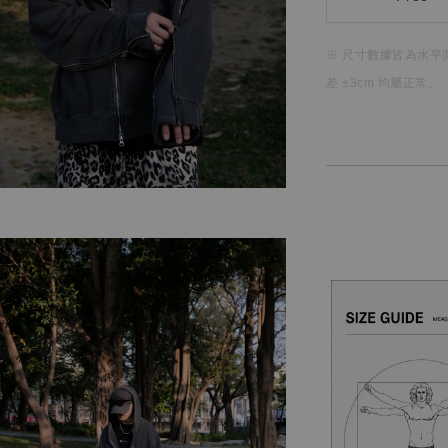
※ 尺寸數據皆為水平
差 ±3cm 均屬正常。