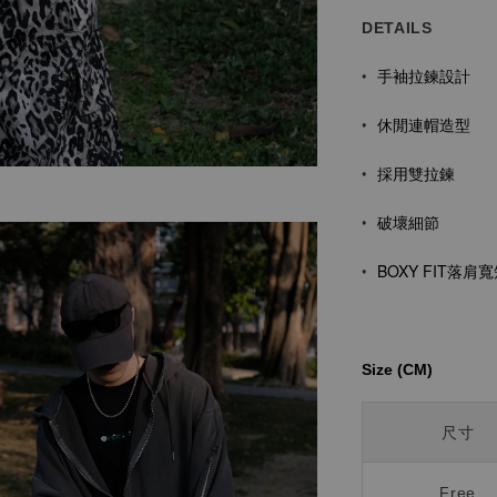
DETAILS
手袖拉鍊設計
•
休閒連帽造型
•
採用雙拉鍊
•
破壞細節
•
BOXY FIT
落肩寬
•
Size (CM)⁡⁡
尺寸
Free