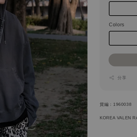
Colors
分享
貨編：1960038
KOREA VALEN R