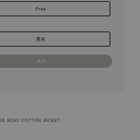
Free
墨灰
售完
AIL BOXY COTTON JACKET