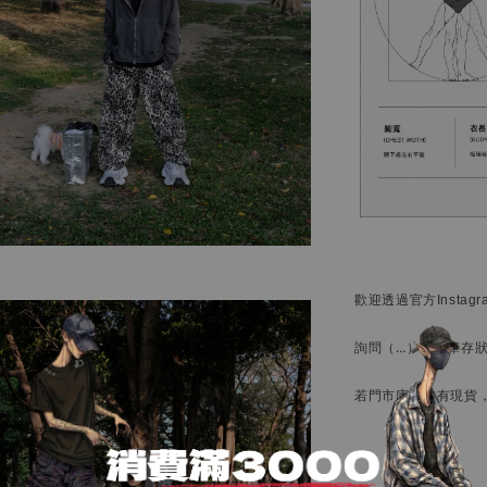
歡迎透過官方
Instag
詢問
（…）
了解庫存
若門市庫存備有現貨