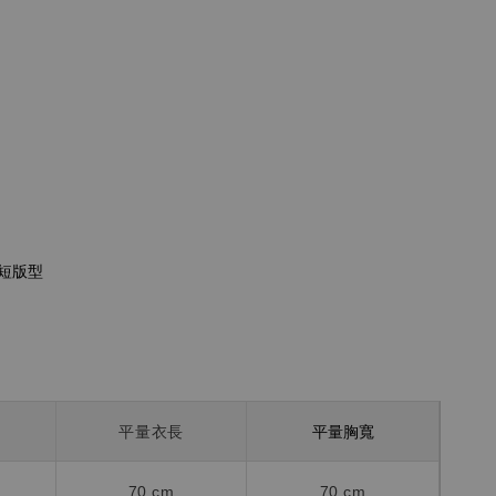
短
版型
平量胸寬
平量衣長
70 cm
70 cm