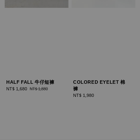
HALF FALL 牛仔短褲
COLORED EYELET 棉
褲
Sale
NT$ 1,680
Regular
NT$ 1,880
price
price
Regular
NT$ 1,980
price