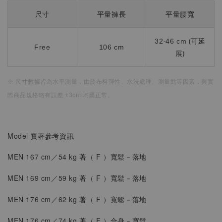
尺寸
平量褲長
平量腰寬
32-46 cm (可延
Free
106 cm
展)
※ 尺寸數據皆為水平測量，
由於布料彈性、水洗處理、測量點等因素，
與實
際商品規格略有誤差 ±3cm 均屬正常。
Model 實著參考資訊
MEN 167 cm／54 kg 著（
F
）
寬鬆
－落地
MEN 169 cm／59 kg 著（
F
）
寬鬆
－落地
MEN 176 cm／62 kg 著（
F
）
寬鬆
－落地
MEN 176 cm／74 kg 著（
F
）
合身
－寬鬆