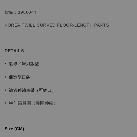
貨編：1960044
KOREA TWILL CURVED
FLOOR-LENGTH PANTS
DETAILS
氣球／
彎刀版型
•
側造型口袋
•
•
褲管伸縮束帶（可縮口）
•
半伸縮腰圍（腰圍伸縮）
Size (CM)⁡⁡