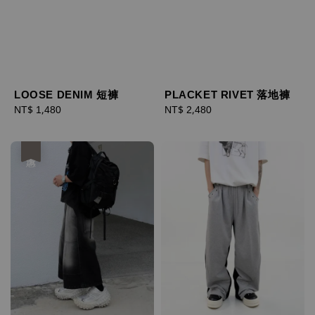
LOOSE DENIM 短褲
PLACKET RIVET 落地褲
Regular
NT$ 1,480
Regular
NT$ 2,480
price
price
優惠