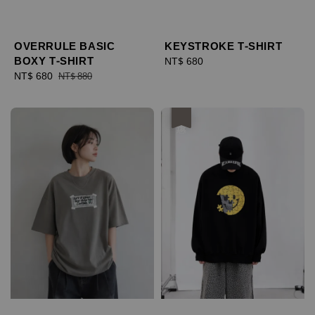
OVERRULE BASIC
KEYSTROKE T-SHIRT
BOXY T-SHIRT
Regular
NT$ 680
Sale
NT$ 680
Regular
price
NT$ 880
price
price
優惠