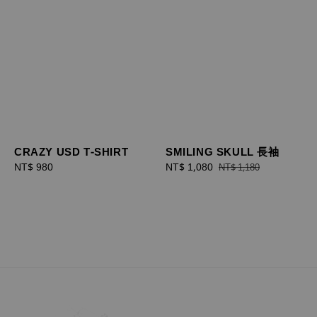
CRAZY USD T-SHIRT
SMILING SKULL 長袖
Regular
NT$ 980
Sale
NT$ 1,080
Regular
NT$ 1,180
price
price
price