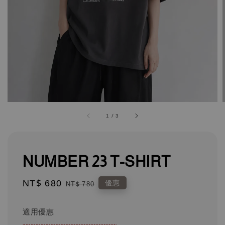
1
/
3
NUMBER 23 T-SHIRT
Sale
NT$ 680
Regular
優惠
NT$ 780
price
price
適用優惠