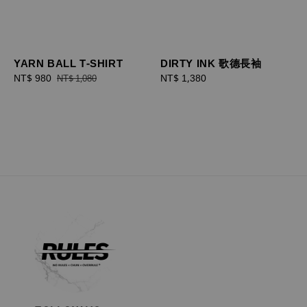
YARN BALL T-SHIRT
DIRTY INK 歌德長袖
Sale
NT$ 980
Regular
Regular
NT$ 1,380
NT$ 1,080
price
price
price