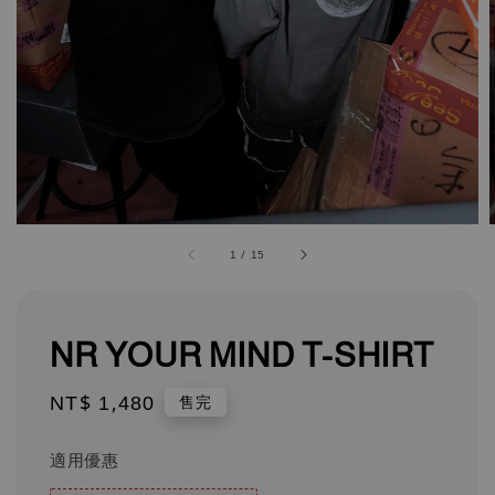
1
/
15
NR YOUR MIND T-SHIRT
Regular
NT$ 1,480
售完
price
適用優惠