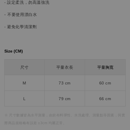
- 設定柔洗，勿高溫強洗
-
不要使用漂白水
- 避免化學清潔劑
Size (CM)⁡⁡
平量胸寬
尺寸
平量衣長
M
73 cm
60 cm
L
79 cm
66 cm
※ 尺寸數據皆為水平測量，
由於布料彈性、水洗處理、測量點等因素，
與實
際商品規格略有誤差 ±3cm 均屬正常。