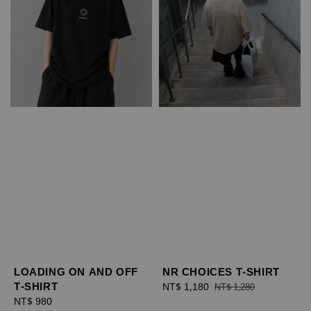
LOADING ON AND OFF
NR CHOICES T-SHIRT
T-SHIRT
Sale
NT$ 1,180
Regular
NT$ 1,280
Regular
NT$ 980
price
price