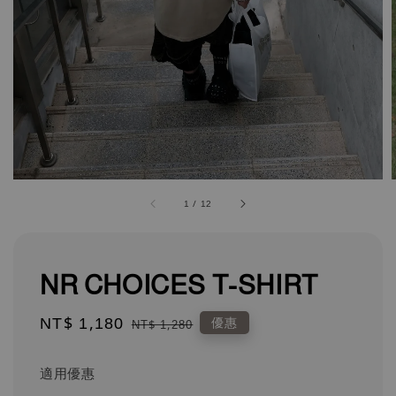
1
/
12
NR CHOICES T-SHIRT
Sale
NT$ 1,180
Regular
優惠
NT$ 1,280
price
price
適用優惠