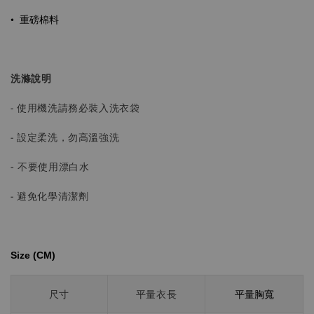
•
重磅棉料
洗滌說明
- 使用機洗請務必裝入洗衣袋
- 設定柔洗，勿高溫強洗
-
不要使用漂白水
- 避免化學清潔劑
Size (CM)⁡⁡
平量胸寬
尺寸
平量衣長