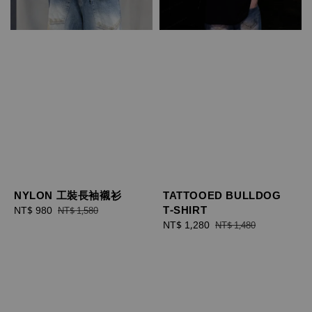
NYLON 工裝長袖襯衫
TATTOOED BULLDOG
T-SHIRT
Sale
NT$ 980
Regular
NT$ 1,580
price
price
Sale
NT$ 1,280
Regular
NT$ 1,480
price
price