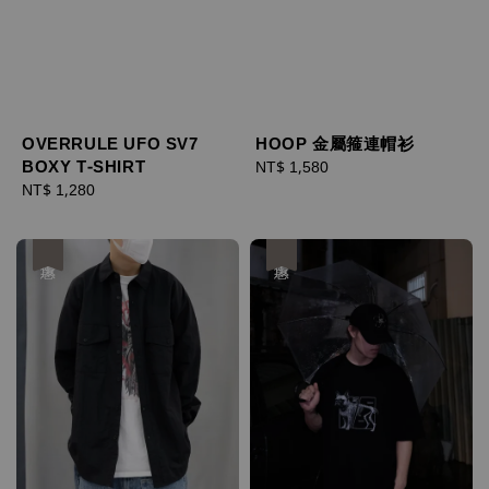
OVERRULE UFO SV7
HOOP 金屬箍連帽衫
BOXY T-SHIRT
Regular
NT$ 1,580
Regular
NT$ 1,280
price
price
優惠
優惠