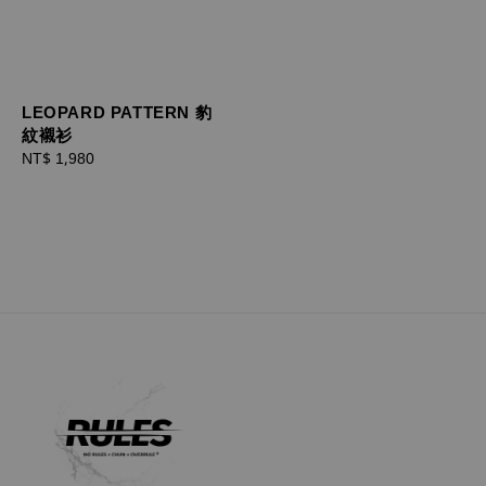
LEOPARD PATTERN 豹
紋襯衫
Regular
NT$ 1,980
price