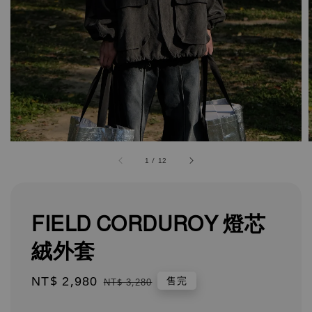
1
/
12
FIELD CORDUROY 燈芯
絨外套
Sale
NT$ 2,980
Regular
售完
NT$ 3,280
price
price