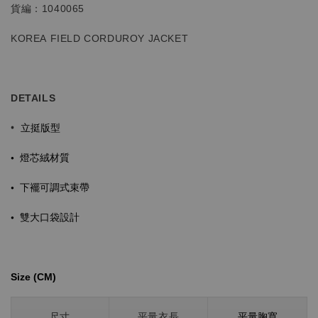
貨編：1040065
KOREA
FIELD CORDUROY JACKET
DETAILS
立挺
版型
•
•
燈芯絨材質
•
下襬可調式束帶
•
雙大口袋設計
Size (CM)⁡⁡
平量胸寬
尺寸
平量衣長