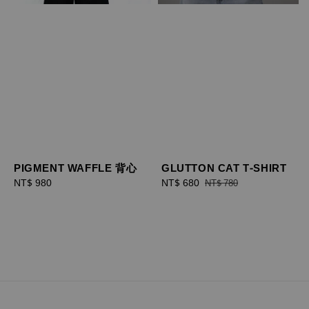
PIGMENT WAFFLE 背心
GLUTTON CAT T-SHIRT
Regular
NT$ 980
Sale
NT$ 680
Regular
NT$ 780
price
price
price