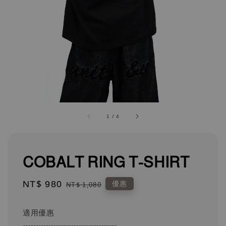
1
/
4
COBALT RING T-SHIRT
Sale
NT$ 980
Regular
優惠
NT$ 1,080
price
price
適用優惠