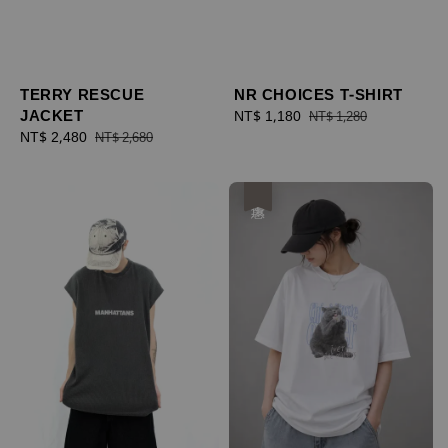
TERRY RESCUE
NR CHOICES T-SHIRT
JACKET
Sale
NT$ 1,180
Regular
NT$ 1,280
Sale
NT$ 2,480
Regular
price
price
NT$ 2,680
price
price
優惠