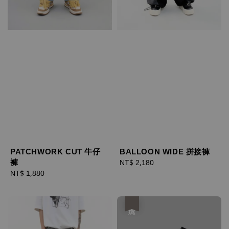
PATCHWORK CUT 牛仔
BALLOON WIDE 拼接褲
褲
Regular
NT$ 2,180
Regular
NT$ 1,880
price
price
優惠