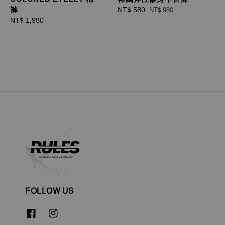
褲
Sale
NT$ 580
Regular
NT$ 980
Regular
NT$ 1,980
price
price
price
FOLLOW US