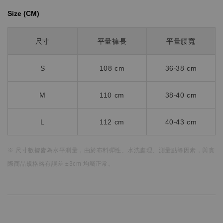
Size (CM)⁡⁡
尺寸
平量褲長
平量腰寬
S
108 cm
36-38 cm
M
110 cm
38-40 cm
L
112 cm
40-43 cm
※ 尺寸數據皆為水平測量，
由於布料彈性、水洗處理、測量點等因素，
與實
際商品規格略有誤差 ±3cm 均屬正常。