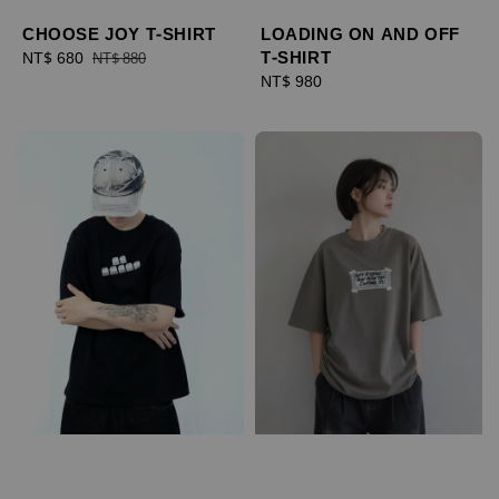
CHOOSE JOY T-SHIRT
LOADING ON AND OFF
T-SHIRT
Sale
NT$ 680
Regular
NT$ 880
price
price
Regular
NT$ 980
price