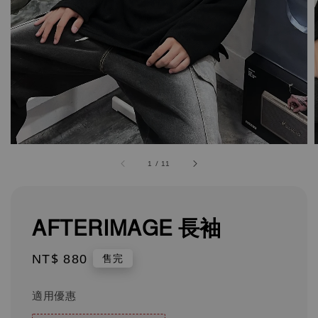
1
/
11
AFTERIMAGE 長袖
Regular
NT$ 880
售完
price
適用優惠