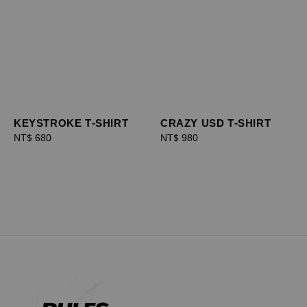
KEYSTROKE T-SHIRT
CRAZY USD T-SHIRT
Regular
NT$ 680
Regular
NT$ 980
price
price