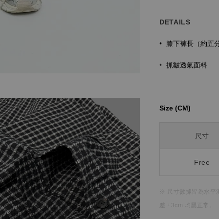
DETAILS
膝下褲長（約五
•
抓皺透氣面料
•
Size (CM)⁡⁡
尺寸
Free
※ 尺寸數據皆為水平
差 ±3cm 均屬正常。