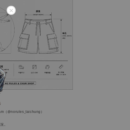
ram
（@norules_taichung）
狀況。