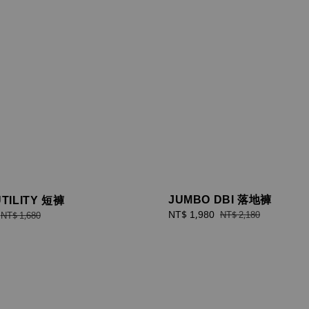
JUMBO DBI 落地褲
TILITY 短褲
Sale
NT$ 1,980
Regular
Regular
NT$ 2,180
NT$ 1,680
price
price
price