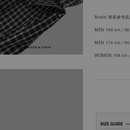
Model 實著參考
MEN 169 cm／5
MEN 174 cm／64
WOMEN
158 cm