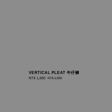
VERTICAL PLEAT 牛仔褲
Sale
NT$ 1,880
Regular
NT$ 1,980
price
price