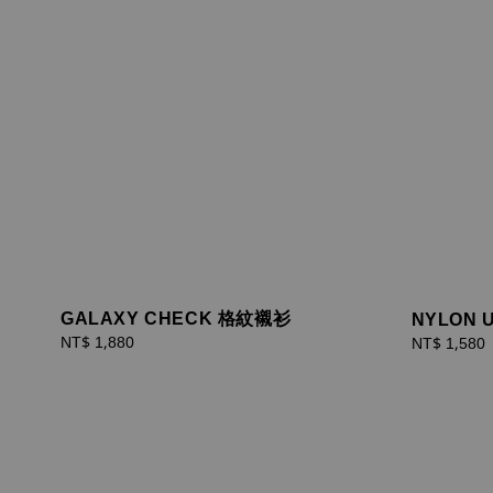
GALAXY CHECK 格紋襯衫
NYLON U
Regular
NT$ 1,880
Sale
NT$ 1,580
price
price