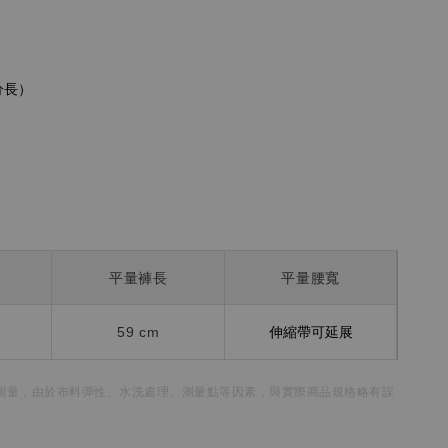
分長）
平量褲長
平量腰寬
59 cm
伸縮帶可延展
測量，
由於布料彈性、水洗處理、測量點等因素，
與實際商品規格略有誤