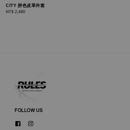
CITY 拼色皮革外套
Regular
NT$ 2,480
price
FOLLOW US