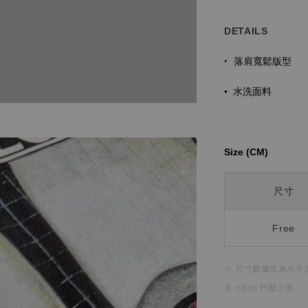
DETAILS
落肩寬鬆版型
•
•
水洗面料
Size (CM)⁡⁡
尺寸
Free
※ 尺寸數據皆為水平
差 ±3cm 均屬正常。