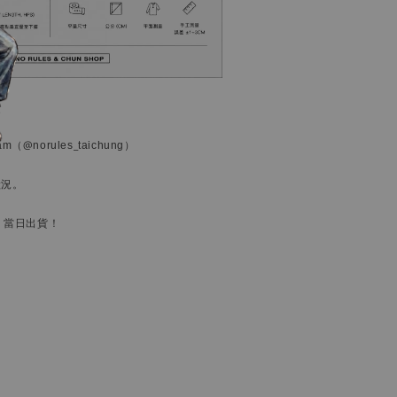
ram
（@norules_taichung）
狀況。
，當日出貨！