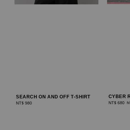
CYBER R
SEARCH ON AND OFF T-SHIRT
Sale
NT$ 680
R
Regular
NT$ 980
N
price
p
price