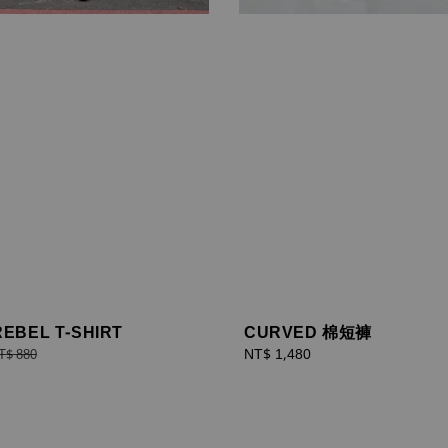
EBEL T-SHIRT
CURVED 棉短褲
egular
Regular
NT$ 1,480
T$ 880
rice
price