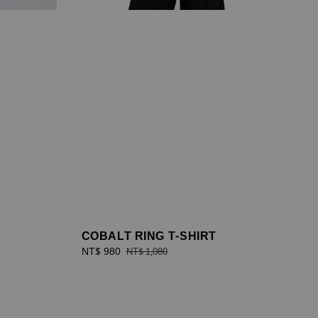
COBALT RING T-SHIRT
Sale
NT$ 980
Regular
NT$ 1,080
price
price