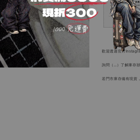
歡迎透過官方
Instag
詢問
（…）
了解庫存
若門市庫存備有現貨