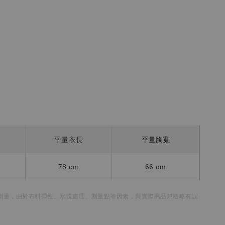
平量胸寬
平量衣長
78
cm
66 cm
測量，
由於布料彈性、水洗處理、測量點等因素，
與實際商品規格略有誤