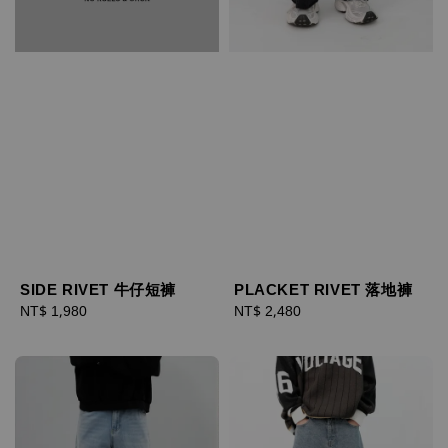
SIDE RIVET 牛仔短褲
PLACKET RIVET 落地褲
Regular
NT$ 1,980
Regular
NT$ 2,480
price
price