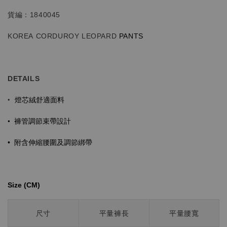
貨編：1840045
KOREA CORDUROY LEOPARD
PANTS
DETAILS
燈芯絨舒適面料
•
•
褲管調節束帶設計
•
附含伸縮腰圍及調節綁帶
Size (CM)⁡⁡
尺寸
平量褲長
平量腰寬