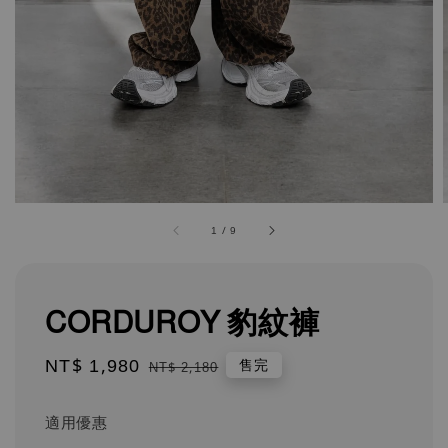
1
/
9
CORDUROY 豹紋褲
Sale
NT$ 1,980
Regular
售完
NT$ 2,180
price
price
適用優惠